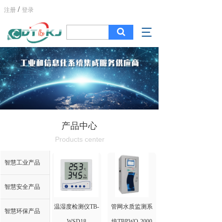
/
注册
登录
T
o
g
g
l
e
n
a
v
i
产品中心
g
Products center
a
t
i
智慧工业产品
o
n
智慧安全产品
温湿度检测仪TB-
管网水质监测系
智慧环保产品
WSD18
统TBPWQ-2000