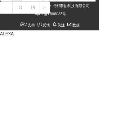
Copyright2021  版权所有：成都泰伯科技有限公司
...
18
19
»
 蜀ICP备15008365号
支持
反馈
关注
数据
ALEXA